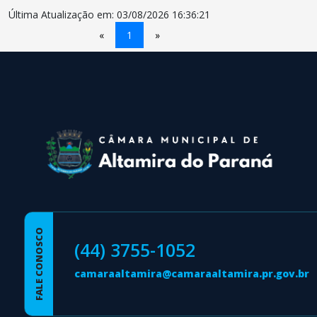
Última Atualização em: 03/08/2026 16:36:21
«
1
»
conteúdo
rodapé
FALE CONOSCO
(44) 3755-1052
camaraaltamira@camaraaltamira.pr.gov.br