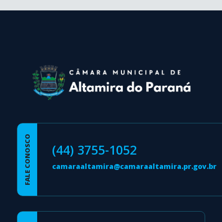
conteúdo
rodapé
FALE CONOSCO
(44) 3755-1052
camaraaltamira@camaraaltamira.pr.gov.br