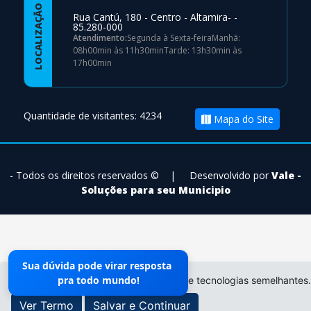
LOCALIZAÇÃO
Rua Cantú, 180 - Centro - Altamira- -
85.280-000
Atendimento:
Segunda à Sexta-feiraManhã:
08h00min às 11h30minTarde: 13h30min às
17h00min
Quantidade de visitantes: 4234
Mapa do Site
- Todos os direitos reservados ©
|
Desenvolvido por
Vale -
Soluções para seu Municipio
Sua dúvida pode virar resposta
pra todo mundo!
O site da Prefeitura não utiliza cookies e tecnologias semelhantes.
Ver Termo
Salvar e Continuar