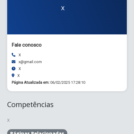
X
Fale conosco
X
x@gmail.com
X
X
Página Atualizada em:
06/02/2025 17:28:10
Competências
X
Páginas Relacionadas