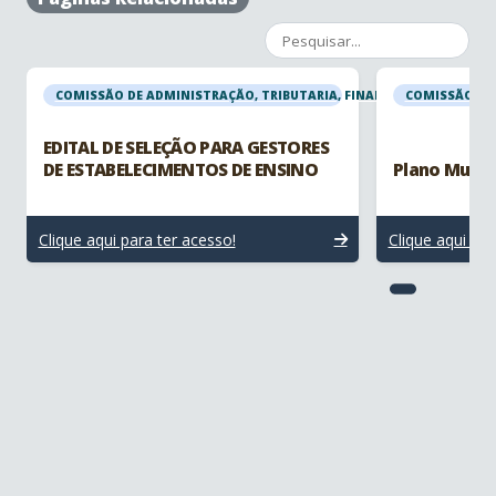
COMISSÃO DE ADMINISTRAÇÃO, TRIBUTARIA, FINANCEIRA E ORÇAME
COMISSÃO DE 
EDITAL DE SELEÇÃO PARA GESTORES
DE ESTABELECIMENTOS DE ENSINO
Plano Munic
Clique aqui para ter acesso!
Clique aqui par